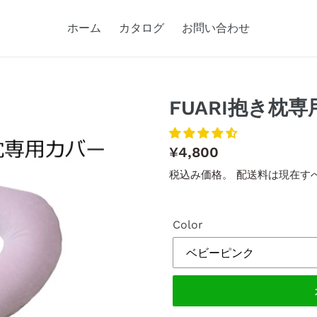
ホーム
カタログ
お問い合わせ
FUARI抱き枕
通
¥4,800
常
税込み価格。 配送料は現在す
価
格
Color