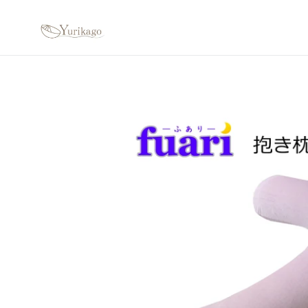
コ
ン
テ
ン
ツ
に
ス
キ
ッ
プ
す
る