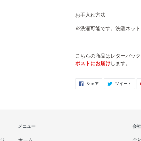
お手入れ方法
※洗濯可能です。洗濯ネット
こちらの商品はレターパック
ポストにお届け
します。
FACEBOOK
TWI
シェア
ツイート
で
に
シ
投
ェ
稿
ア
す
す
る
る
メニュー
会
ジ
ホーム
会